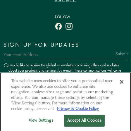
企业社会责任
FOLLOW
SIGN UP FOR UPDATES
Submit
I would like to receive the global e-newsletter containing offers and updates
about your products and services, by e-mail. These communications will come
from M & C Reservations Services Limited as a subsidiary of the Millennium &
Copthorne Hotels Limited group of companies.
This website uses cookies to offer you a personalised user
experience. We also use cookies to enhance site
navigation, analyse site usage and assist in our marketing
efforts. You can manage these settings by selecting the
"View Settings" button. For more information on our
cookie policy, please visit:
Privacy & Cookie Policy
Terms Of Use
Privacy Policy
Cookie Policy
Sitemap
View Settings
Accept All Cookies
© 2024 Millennium Hotels And Resorts. All Right Reserved